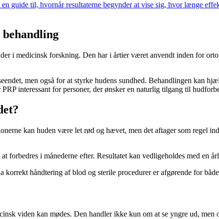
n guide til, hvornår resultaterne begynder at vise sig, hvor længe effekt
 behandling
 i medicinsk forskning. Den har i årtier været anvendt inden for ortop
seendet, men også for at styrke hudens sundhed. Behandlingen kan hjælpe
RP interessant for personer, der ønsker en naturlig tilgang til hudforbe
det?
onerne kan huden være let rød og hævet, men det aftager som regel inde
at forbedres i månederne efter. Resultatet kan vedligeholdes med en år
a korrekt håndtering af blod og sterile procedurer er afgørende for både
insk viden kan mødes. Den handler ikke kun om at se yngre ud, men om 