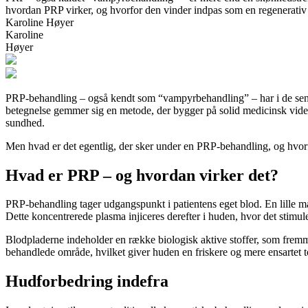
hvordan PRP virker, og hvorfor den vinder indpas som en regenerati
Karoline Høyer
Karoline
Høyer
PRP-behandling – også kendt som “vampyrbehandling” – har i de sen
betegnelse gemmer sig en metode, der bygger på solid medicinsk vide
sundhed.
Men hvad er det egentlig, der sker under en PRP-behandling, og hvorf
Hvad er PRP – og hvordan virker det?
PRP-behandling tager udgangspunkt i patientens eget blod. En lille mæ
Dette koncentrerede plasma injiceres derefter i huden, hvor det stimule
Blodpladerne indeholder en række biologisk aktive stoffer, som fremmer
behandlede område, hvilket giver huden en friskere og mere ensartet t
Hudforbedring indefra