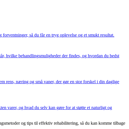
forventninger, så du får en tryg oplevelse og et smukt resultat.
står, hvilke behandlingsmuligheder der findes, og hvordan du bedst
em rens, næring og små vaner, der gør en stor forskel i din daglige
en varer, og hvad du selv kan gøre for at støtte et naturligt og
gsmetoder og tips til effektiv rehabilitering, så du kan komme tilbage