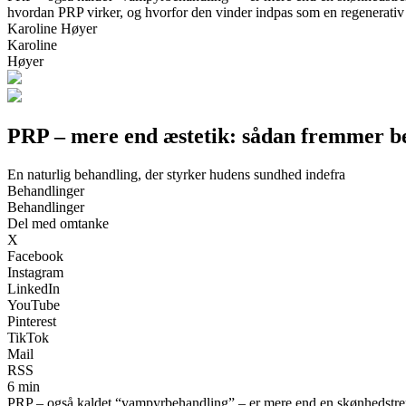
hvordan PRP virker, og hvorfor den vinder indpas som en regenerati
Karoline Høyer
Karoline
Høyer
PRP – mere end æstetik: sådan fremmer b
En naturlig behandling, der styrker hudens sundhed indefra
Behandlinger
Behandlinger
Del med omtanke
X
Facebook
Instagram
LinkedIn
YouTube
Pinterest
TikTok
Mail
RSS
6 min
PRP – også kaldet “vampyrbehandling” – er mere end en skønhedstrend