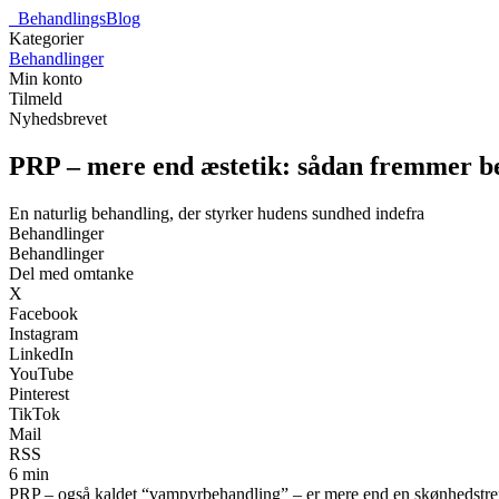
_
BehandlingsBlog
Kategorier
Behandlinger
Min konto
Tilmeld
Nyhedsbrevet
PRP – mere end æstetik: sådan fremmer b
En naturlig behandling, der styrker hudens sundhed indefra
Behandlinger
Behandlinger
Del med omtanke
X
Facebook
Instagram
LinkedIn
YouTube
Pinterest
TikTok
Mail
RSS
6 min
PRP – også kaldet “vampyrbehandling” – er mere end en skønhedstrend