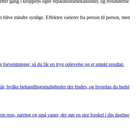
ætter gang i kroppens egne reparationsmekanismer, og resultaterne
blive mindre synlige. Effekten varierer fra person til person, men
forventninger, så du får en tryg oplevelse og et smukt resultat.
står, hvilke behandlingsmuligheder der findes, og hvordan du bedst
em rens, næring og små vaner, der gør en stor forskel i din daglige