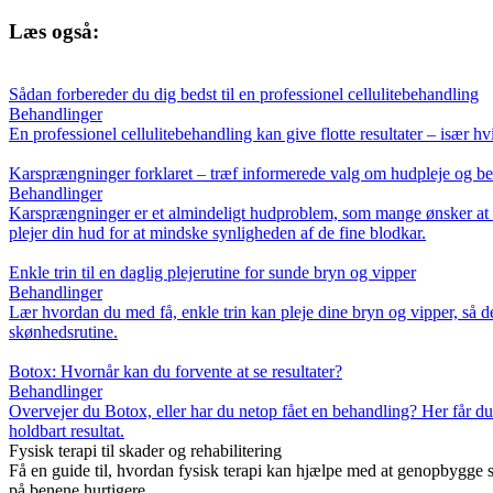
Læs også:
Sådan forbereder du dig bedst til en professionel cellulitebehandling
Behandlinger
En professionel cellulitebehandling kan give flotte resultater – især 
Karsprængninger forklaret – træf informerede valg om hudpleje og b
Behandlinger
Karsprængninger er et almindeligt hudproblem, som mange ønsker at red
plejer din hud for at mindske synligheden af de fine blodkar.
Enkle trin til en daglig plejerutine for sunde bryn og vipper
Behandlinger
Lær hvordan du med få, enkle trin kan pleje dine bryn og vipper, så de
skønhedsrutine.
Botox: Hvornår kan du forvente at se resultater?
Behandlinger
Overvejer du Botox, eller har du netop fået en behandling? Her får du e
holdbart resultat.
Fysisk terapi til skader og rehabilitering
Få en guide til, hvordan fysisk terapi kan hjælpe med at genopbygge s
på benene hurtigere.