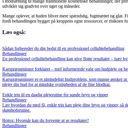
I modsætning til mange traditionelle kosmetiske behandlinger, der pr
udvikler sig gradvist over uger og måneder.
Mange oplever, at huden bliver mere spændstig, fugtmættet og glat. Fi
fordi behandlingen bygger på kroppens egne ressourcer, er risikoen fo
Læs også:
Sådan forbereder du dig bedst til en professionel cellulitebehandling
Behandlinger
En professionel cellulitebehandling kan give flotte resultater – især 
Karsprængninger forklaret – træf informerede valg om hudpleje og b
Behandlinger
Karsprængninger er et almindeligt hudproblem, som mange ønsker at red
plejer din hud for at mindske synligheden af de fine blodkar.
Enkle trin til en daglig plejerutine for sunde bryn og vipper
Behandlinger
Lær hvordan du med få, enkle trin kan pleje dine bryn og vipper, så de
skønhedsrutine.
Botox: Hvornår kan du forvente at se resultater?
Behandlinger