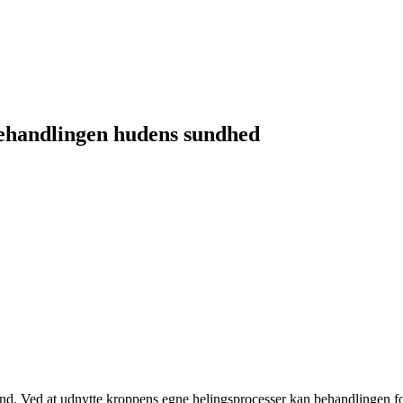
ehandlingen hudens sundhed
. Ved at udnytte kroppens egne helingsprocesser kan behandlingen forb