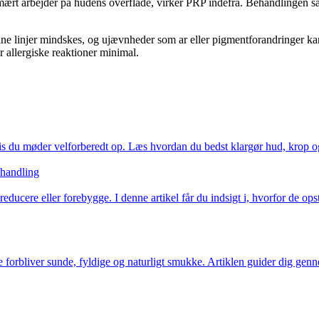
imært arbejder på hudens overflade, virker PRP indefra. Behandlingen s
ne linjer mindskes, og ujævnheder som ar eller pigmentforandringer kan 
r allergiske reaktioner minimal.
hvis du møder velforberedt op. Læs hvordan du bedst klargør hud, krop og 
ehandling
ucere eller forebygge. I denne artikel får du indsigt i, hvorfor de op
 forbliver sunde, fyldige og naturligt smukke. Artiklen guider dig genn