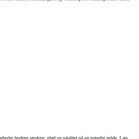
edre hudens struktur, glød og vitalitet på en naturlig måde. Læs,