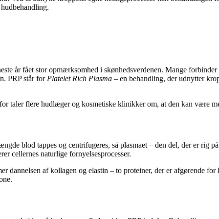
v hudbehandling.
este år fået stor opmærksomhed i skønhedsverdenen. Mange forbinder 
n. PRP står for
Platelet Rich Plasma
– en behandling, der udnytter krop
or taler flere hudlæger og kosmetiske klinikker om, at den kan være me
ngde blod tappes og centrifugeres, så plasmaet – den del, der er rig på
rer cellernes naturlige fornyelsesprocesser.
 dannelsen af kollagen og elastin – to proteiner, der er afgørende for h
one.