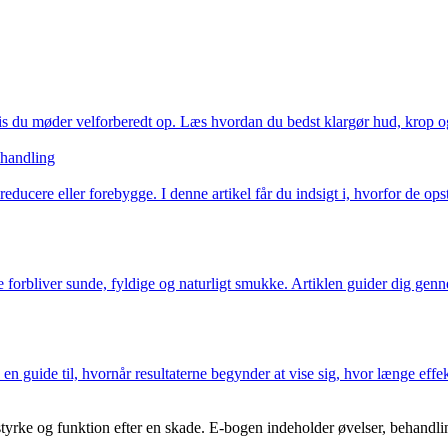
hvis du møder velforberedt op. Læs hvordan du bedst klargør hud, krop og 
ehandling
ucere eller forebygge. I denne artikel får du indsigt i, hvorfor de op
 forbliver sunde, fyldige og naturligt smukke. Artiklen guider dig genn
n guide til, hvornår resultaterne begynder at vise sig, hvor længe effekt
tyrke og funktion efter en skade. E-bogen indeholder øvelser, behandlin