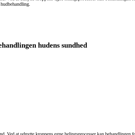
v hudbehandling.
ehandlingen hudens sundhed
. Ved at udnytte kroppens egne helingsprocesser kan behandlingen forb