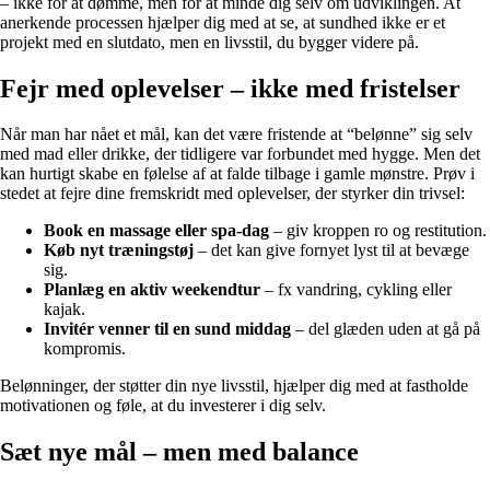
– ikke for at dømme, men for at minde dig selv om udviklingen. At
anerkende processen hjælper dig med at se, at sundhed ikke er et
projekt med en slutdato, men en livsstil, du bygger videre på.
Fejr med oplevelser – ikke med fristelser
Når man har nået et mål, kan det være fristende at “belønne” sig selv
med mad eller drikke, der tidligere var forbundet med hygge. Men det
kan hurtigt skabe en følelse af at falde tilbage i gamle mønstre. Prøv i
stedet at fejre dine fremskridt med oplevelser, der styrker din trivsel:
Book en massage eller spa-dag
– giv kroppen ro og restitution.
Køb nyt træningstøj
– det kan give fornyet lyst til at bevæge
sig.
Planlæg en aktiv weekendtur
– fx vandring, cykling eller
kajak.
Invitér venner til en sund middag
– del glæden uden at gå på
kompromis.
Belønninger, der støtter din nye livsstil, hjælper dig med at fastholde
motivationen og føle, at du investerer i dig selv.
Sæt nye mål – men med balance