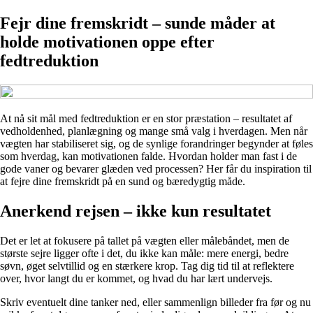
Fejr dine fremskridt – sunde måder at
holde motivationen oppe efter
fedtreduktion
At nå sit mål med fedtreduktion er en stor præstation – resultatet af
vedholdenhed, planlægning og mange små valg i hverdagen. Men når
vægten har stabiliseret sig, og de synlige forandringer begynder at føles
som hverdag, kan motivationen falde. Hvordan holder man fast i de
gode vaner og bevarer glæden ved processen? Her får du inspiration til
at fejre dine fremskridt på en sund og bæredygtig måde.
Anerkend rejsen – ikke kun resultatet
Det er let at fokusere på tallet på vægten eller målebåndet, men de
største sejre ligger ofte i det, du ikke kan måle: mere energi, bedre
søvn, øget selvtillid og en stærkere krop. Tag dig tid til at reflektere
over, hvor langt du er kommet, og hvad du har lært undervejs.
Skriv eventuelt dine tanker ned, eller sammenlign billeder fra før og nu