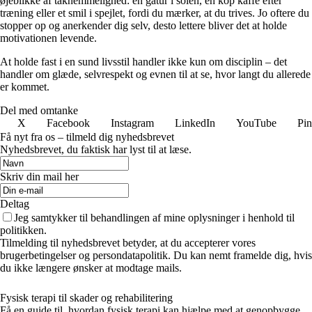
øjeblikke af taknemmelighed: en gåtur i solen, en kop kaffe efter
træning eller et smil i spejlet, fordi du mærker, at du trives. Jo oftere du
stopper op og anerkender dig selv, desto lettere bliver det at holde
motivationen levende.
At holde fast i en sund livsstil handler ikke kun om disciplin – det
handler om glæde, selvrespekt og evnen til at se, hvor langt du allerede
er kommet.
Del med omtanke
X
Facebook
Instagram
LinkedIn
YouTube
Pin
Få nyt fra os – tilmeld dig nyhedsbrevet
Nyhedsbrevet, du faktisk har lyst til at læse.
Skriv din mail her
Deltag
Jeg samtykker til behandlingen af mine oplysninger i henhold til
politikken.
Tilmelding til nyhedsbrevet betyder, at du accepterer vores
brugerbetingelser og persondatapolitik. Du kan nemt framelde dig, hvis
du ikke længere ønsker at modtage mails.
Fysisk terapi til skader og rehabilitering
Få en guide til, hvordan fysisk terapi kan hjælpe med at genopbygge