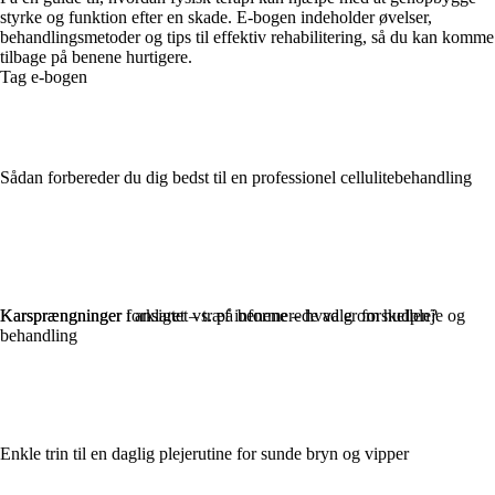
styrke og funktion efter en skade. E-bogen indeholder øvelser,
behandlingsmetoder og tips til effektiv rehabilitering, så du kan komme
tilbage på benene hurtigere.
Tag e-bogen
Sådan forbereder du dig bedst til en professionel cellulitebehandling
Karsprængninger forklaret – træf informerede valg om hudpleje og
Karsprængninger i ansigtet vs. på benene – hvad er forskellen?
behandling
Enkle trin til en daglig plejerutine for sunde bryn og vipper