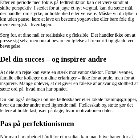
Efter en periode med fokus på fedtreduktion kan det være sundt at
skifte perspektiv. I stedet for at jagte et nyt vægttal, kan du sætte mål,
der handler om styrke, udholdenhed eller velvære. Måske vil du løbe 5
km uden pause, lære at lave en bestemt yogaøvelse eller bare føle dig
mere energisk i hverdagen.
Sørg for, at dine mål er realistiske og fleksible. Det handler ikke om at
presse sig selv, men om at bevare en følelse af fremdrift og glæde ved
bevægelse.
Del din succes – og inspirér andre
At dele sin rejse kan være en stærk motivationsfaktor. Fortæl venner,
familie eller kolleger om dine erfaringer – ikke for at prale, men for at
inspirere. Mange oplever, at det giver en følelse af ansvar og stolthed at
sætte ord på, hvad man har opnået.
Du kan også deltage i online fællesskaber eller lokale træningsgrupper,
hvor du møder andre med lignende mål. Fællesskab og støtte gør det
lettere at holde fast, især på dage, hvor motivationen daler.
Pas på perfektionismen
Når man har arbejdet hårdt for et resultat, kan man blive bange for at